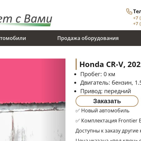
Те
+7 
+7 
томобили
Продажа оборудования
Honda CR-V, 202
Пробег:
0
км
Двигатель:
бензин, 1.5
Привод:
передний
Заказать
✅ Новый автомобиль
✅ Комплектация Frontier Ed
Доступны к заказу другие 
Цена указана «под ключ»