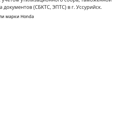
 документов (CБKТС, ЭПTC) в г. Уссурийск.
или марки
Honda