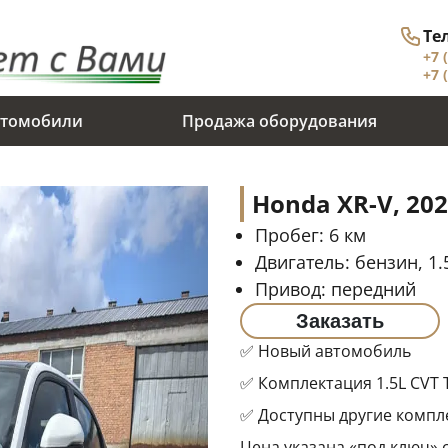
Те
+7 
+7 
томобили
Продажа оборудования
Honda XR-V, 20
Пробег:
6
км
Двигатель:
бензин, 1.5
Привод:
передний
Заказать
✅ Новый автомобиль
✅ Комплектация 1.5L CVT T
✅ Доступны другие компле
Цена указана «под ключ»