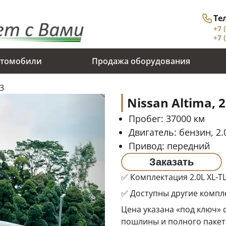
Те
+7 
+7 
томобили
Продажа оборудования
23
Nissan Altima, 
Пробег:
37000
км
Двигатель:
бензин, 2.0
Привод:
передний
Заказать
✅ Комплектация 2.0L XL-TLS
✅ Доступны другие компле
Цена указана «под ключ»
пошлины и полного пакета