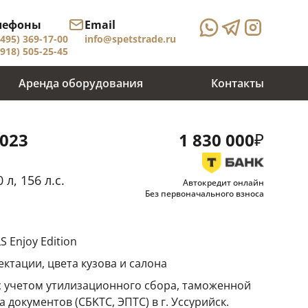
лефоны
Email
(495) 369-17-00
info@spetstrade.ru
(918) 505-25-45
Аренда оборудования
Контакты
₽
2023
1 830 000
 л, 156 л.с.
Автокредит онлайн
Без первоначального взноса
 Enjoy Edition
ктации, цвета кузова и салона
 с учетом утилизационного сбора, таможенной
 документов (CБKТС, ЭПTC) в г. Уссурийск.