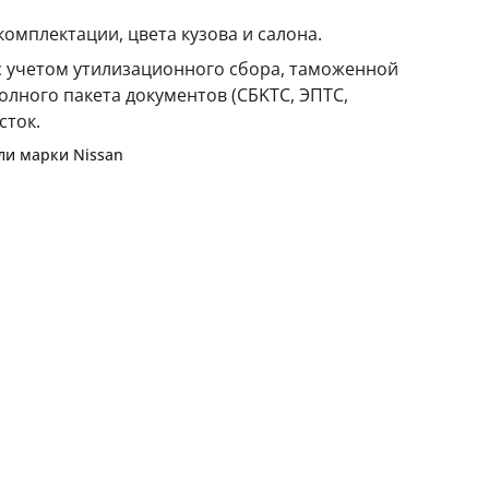
комплектации, цвета кузова и салона.
 с учетом утилизационного сбора, таможенной
олного пакета документов (CБKТС, ЭПTC,
сток.
или марки
Nissan