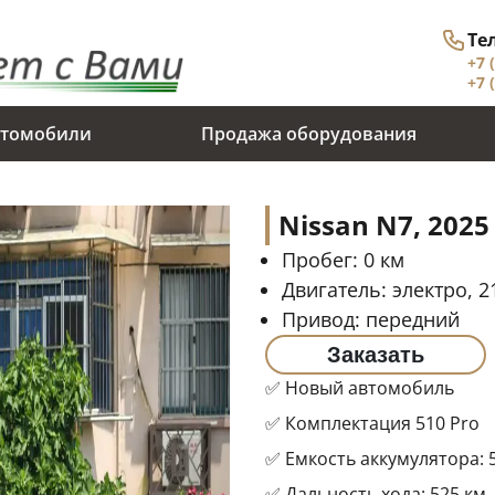
Те
+7 
+7 
томобили
Продажа оборудования
Nissan N7, 2025
Пробег:
0
км
Двигатель:
электро, 21
Привод:
передний
Заказать
✅ Новый автомобиль
✅ Комплектация 510 Pro
✅ Емкость аккумулятора: 5
✅ Дальность хода: 525 км